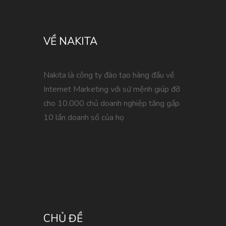
VỀ NAKITA
Nakita là công ty đào tạo hàng đầu về
Internet Marketing với sứ mệnh giúp đỡ
cho 10.000 chủ doanh nghiệp tăng gấp
10 lần doanh số của họ
CHỦ ĐỀ